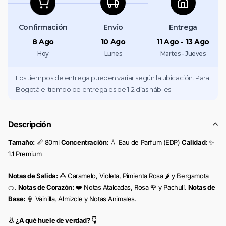
Confirmación
Envío
Entrega
8 Ago
10 Ago
11 Ago - 13 Ago
Hoy
Lunes
Martes - Jueves
Los tiempos de entrega pueden variar según la ubicación. Para
Bogotá el tiempo de entrega es de 1-2 días hábiles.
Descripción
Tamaño:
📏 80ml
Concentración:
💧 Eau de Parfum (EDP)
Calidad:
✨
1.1 Premium
Notas de Salida:
🍮 Caramelo, Violeta, Pimienta Rosa 🌶️ y Bergamota
🍊.
Notas de Corazón:
❤️ Notas Atalcadas, Rosa 🌹 y Pachulí.
Notas de
Base:
🍦 Vainilla, Almizcle y Notas Animales.
👃 ¿A qué huele de verdad? 👇