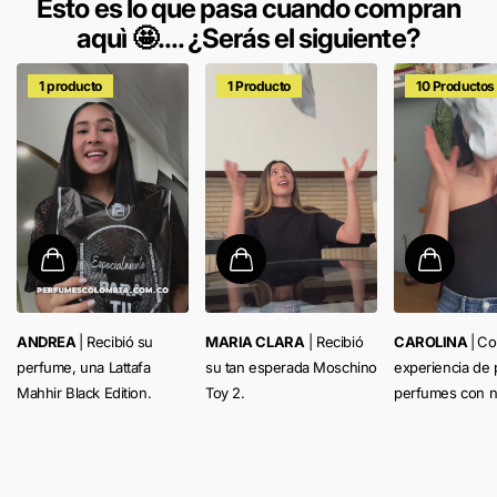
Esto es lo que pasa cuando compran
aquì 🤩.... ¿Serás el siguiente?
1 producto
1 Producto
10 Productos
ANDREA
| Recibió su
MARIA CLARA
| Recibió
CAROLINA
|
Co
perfume, una Lattafa
su tan esperada Moschino
experiencia de 
Mahhir Black Edition.
Toy 2.
perfumes con n