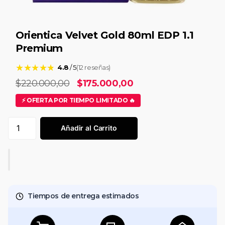
Orientica Velvet Gold 80ml EDP 1.1
Premium
★
★
★
★
★
★
★
★
★
★
4.8
/ 5
(12 reseñas)
$220.000,00
$175.000,00
⚡ OFERTA POR TIEMPO LIMITADO 🔥
Añadir al Carrito
Tiempos de entrega estimados