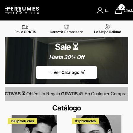
0
Cest
Iniciar Sesion
Envio
GRATIS
Garantía
Garantizada
La Mejor
Calidad
Sale ⏳
Hasta 30% Off
→ Ver Catálogo 🛒
TIVAS ⏳
Obtén Un Regalo
GRATIS
🎁 En Cualquier Compra Que R
Catálogo
120 productos
81 productos