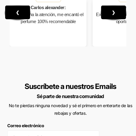
Carlos alexander:
Eduar Arm
❮
❯
Muy buena la atención, me encantó el
Excelente producto y 
perfume 100% recomendable
oportuna 
Suscríbete a nuestros Emails
Sé parte de nuestra comunidad
No te pierdas ninguna novedad y sé el primero en enterarte de las
rebajas y ofertas.
Correo electrónico