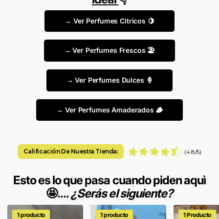
→ Ver Perfumes Citricos 🍋
→ Ver Perfumes Frescos 🏖️
→ Ver Perfumes Dulces 🍦
→ Ver Perfumes Amaderados 🪵
Calificación De Nuestra Tienda:
(4.8/5)
Esto es lo que pasa cuando piden aquì
🤩....
¿Serás el siguiente?
1 producto
1 producto
1 Producto