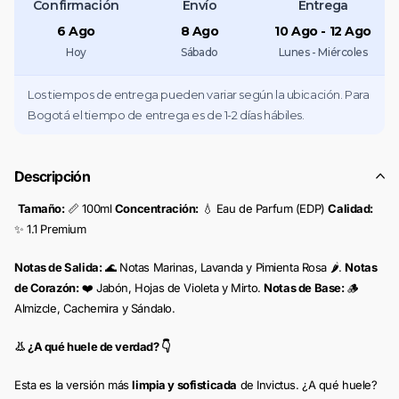
Confirmación
Envío
Entrega
6 Ago
8 Ago
10 Ago - 12 Ago
Hoy
Sábado
Lunes - Miércoles
Los tiempos de entrega pueden variar según la ubicación. Para
Bogotá el tiempo de entrega es de 1-2 días hábiles.
Descripción
Tamaño:
📏 100ml
Concentración:
💧 Eau de Parfum (EDP)
Calidad:
✨ 1.1 Premium
Notas de Salida:
🌊 Notas Marinas, Lavanda y Pimienta Rosa 🌶️.
Notas
de Corazón:
❤️ Jabón, Hojas de Violeta y Mirto.
Notas de Base:
🪵
Almizcle, Cachemira y Sándalo.
👃 ¿A qué huele de verdad? 👇
Esta es la versión más
limpia y sofisticada
de Invictus. ¿A qué huele?