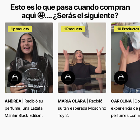
Esto es lo que pasa cuando compran
aquì 🤩.... ¿Serás el siguiente?
1 producto
1 Producto
10 Productos
ANDREA
| Recibió su
MARIA CLARA
| Recibió
CAROLINA
|
Co
perfume, una Lattafa
su tan esperada Moschino
experiencia de 
Mahhir Black Edition.
Toy 2.
perfumes con n