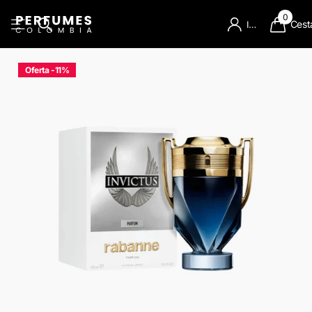
0
Cest
Iniciar Sesion
Oferta -11%