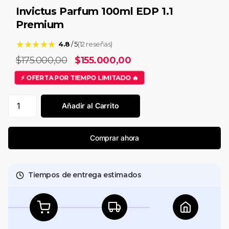
Invictus Parfum 100ml EDP 1.1
Premium
★
★
★
★
★
★
★
★
★
★
4.8
/ 5
(12 reseñas)
$175.000,00
$155.000,00
⚡ OFERTA POR TIEMPO LIMITADO 🔥
Añadir al Carrito
Comprar ahora
Tiempos de entrega estimados